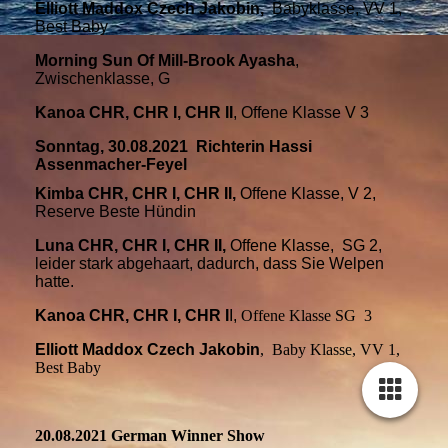
Elliott Maddox Czech Jakobin,
Babyklasse, VV 1,
Best Baby
Morning Sun Of Mill-Brook Ayasha
,
Zwischenklasse, G
Kanoa CHR, CHR I, CHR II
, Offene Klasse V 3
Sonntag, 30.08.2021 Richterin Hassi
Assenmacher-Feyel
Kimba CHR, CHR I, CHR II,
Offene Klasse, V 2,
Reserve Beste Hündin
Luna CHR, CHR I, CHR II,
Offene Klasse, SG 2,
leider stark abgehaart, dadurch, dass Sie Welpen
hatte.
Kanoa CHR, CHR I, CHR I
I,
Offene Klasse SG 3
Elliott Maddox Czech Jakobin
, Baby Klasse, VV 1,
Best Baby
20.08.2021 German Winner Show