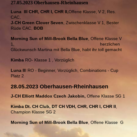
27.05.2023 Oberhausen-Rheinhausen
Luna III CHR, CHR I, CHR II,
Offene Klasse, V 2, Res.
CAC,
J-CH Green Clover Seven
, Zwischenklasse V 1, Bester
Rüde CAC,
BOB
Morning Sun of Mill-Brook Bella Blue
, Offene Klasse V
1,
herzlichen
Glückwunsch Martina mit Bella Blue, habt ihr toll gemacht
Kimba
RO- Klasse 1 , Vorzüglich
Luna II
I RO - Beginner, Vorzüglich, Combinations - Cup
Platz 2
28.05.2023 Oberhausen-Rheinhausen
J-CH Elliott Maddox Czech Jakobin,
Offene Klasse SG 1
Kimba Dt. CH Club, DT CH VDH, CHR, CHR I, CHR II
,
Champion Klasse SG 2
Morning Sun of Mill-Brook Bella Blue
, Offene Klasse G