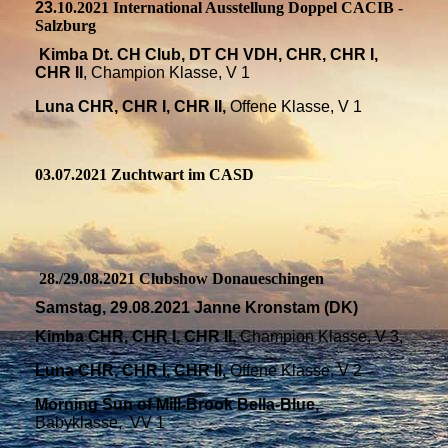
23
.10.2021 International Ausstellung Doppel CACIB -
Salzburg
Kimba Dt. CH Club, DT CH VDH, CHR, CHR I,
CHR II
, Champion Klasse, V 1
Luna CHR, CHR I, CHR II,
Offene Klasse, V 1
03.07.2021 Zuchtwart im CASD
IMG_20211106_195429
28./29.08.2021 Clubshow Donaueschingen
Samstag, 29.08.2021 Janne Kronstam (DK)
Kimba CHR, CHR I, CHR II,
Champion Klasse, V 3,
Luna CHR, CHR I, CHR II,
Offene Klasse, V 2
Morning Sun of Mill-Brook Bella-Blue,
Babyklasse, VV 1