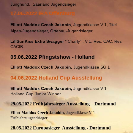
Junghund, Saarland Jugendsieger
17.06.2022 IRA Offenburg
Elliott Maddox Czech Jakobin
, Jugendklasse V 1, Titel
Alpen-Jugendsieger, Ortenau-Jugendsieger
LillSunKiss Extra Swagger
" Charly" , V 1, Res. CAC, Res
CACIB
05.06.2022 Pfingstshow - Holland
Elliott Maddox Czech Jakobin,
Jugendklasse SG 1
04.06.2022 Holland Cup Ausstellung
Elliott Maddox Czech Jakobin,
Jugendklasse V 1 -
Holland Cup Junior Winner
29.05.2022 Frühjahrssieger Ausstellung _ Dortmund
Elliot Maddox Czech Jakobin,
Jugendklasse V 1 -
Frühjahrsjugendsieger
28.05.2022 Europasieger Ausstellung - Dortmund