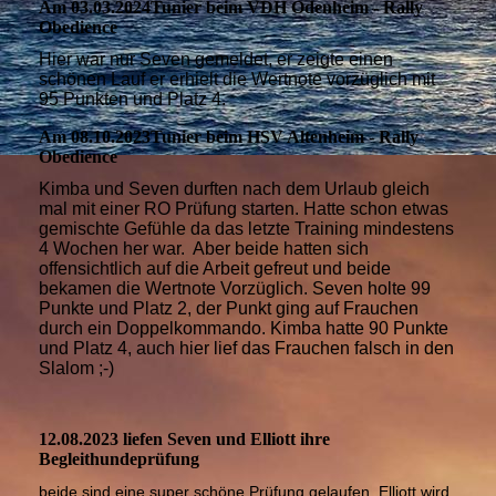
Am 03.03.2024Tunier beim VDH Odenheim - Rally
Obedience
Hier war nur Seven gemeldet, er zeigte einen
schönen Lauf er erhielt die Wertnote vorzüglich mit
95 Punkten und Platz 4.
Am 08.10.2023Tunier beim HSV Altenheim - Rally
Obedience
Kimba und Seven durften nach dem Urlaub gleich
mal mit einer RO Prüfung starten. Hatte schon etwas
gemischte Gefühle da das letzte Training mindestens
4 Wochen her war. Aber beide hatten sich
offensichtlich auf die Arbeit gefreut und beide
bekamen die Wertnote Vorzüglich.
Seven holte 99
Punkte und Platz 2, der Punkt ging auf Frauchen
durch ein Doppelkommando.
Kimba hatte 90 Punkte
und Platz 4, auch hier lief das Frauchen falsch in den
Slalom ;-)
12.08.2023 liefen Seven und Elliott ihre
Begleithundeprüfung
beide sind eine super schöne Prüfung gelaufen. Elliott wird