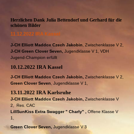
Herzlichen Dank Julia Bettendorf und Gerhard für die
schönen Bilder
11.12.2022 IRA Kassel
J-CH Elliott Maddox Czech Jakobin
, Zwischenklasse V 2,
J-CH Green Clover Seven,
Jugendklasse V 1,
VDH
Jugend-Champion erfüllt
10.12.2022 IRA Kassel
J-CH Elliott Maddox Czech Jakobin,
Zwischenklasse V 2,
Green Clover Seven
, Jugendklasse V 1,
13.11.2022 IRA Karlsruhe
J-CH Elliott Maddox Czech Jakobin,
Zwischenklasse V
2, Res. CAC
LillSunKiss Extra Swagger " Charly" ,
Offene Klasse V
1,
Green Clover Seven,
Jugendklasse V 3