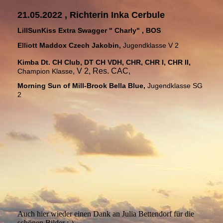
21.05.2022 , Richterin Inka Cerbule
LillSunKiss Extra Swagger " Charly" , BOS
Elliott Maddox Czech Jakobin,
Jugendklasse V 2
Kimba Dt. CH Club, DT CH VDH, CHR, CHR I, CHR II,
, V 2, Res. CAC,
Champion Klasse
Morning Sun of Mill-Brook Bella Blue
,
Jugendklasse SG
2
Auch hier wieder einen Dank an Julia Bettendorf für die
schönen Bilder :-)