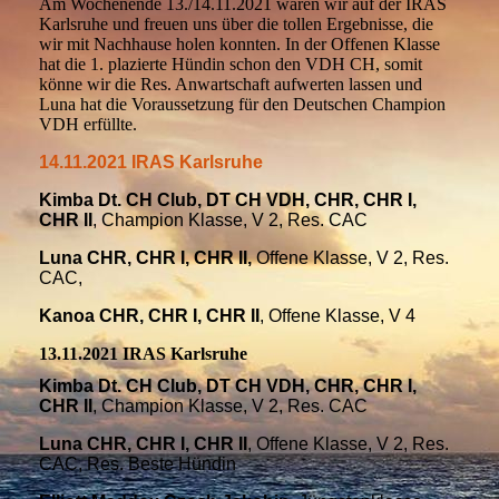
Am Wochenende 13./14.11.2021 waren wir auf der IRAS
Karlsruhe und freuen uns über die tollen Ergebnisse, die
wir mit Nachhause holen konnten. In der Offenen Klasse
hat die 1. plazierte Hündin schon den VDH CH, somit
könne wir die Res. Anwartschaft aufwerten lassen und
Luna hat die Voraussetzung für den Deutschen Champion
VDH erfüllte.
14.11.2021 IRAS Karlsruhe
Kimba Dt. CH Club, DT CH VDH, CHR, CHR I,
CHR II
, Champion Klasse, V 2, Res. CAC
Luna CHR, CHR I, CHR II,
Offene Klasse, V 2, Res.
CAC,
Kanoa CHR, CHR I, CHR II
, Offene Klasse, V 4
13.11.2021 IRAS Karlsruhe
Kimba Dt. CH Club, DT CH VDH, CHR, CHR I,
CHR II
, Champion Klasse, V 2, Res. CAC
Luna CHR, CHR I, CHR II
, Offene Klasse, V 2, Res.
CAC, Res. Beste Hündin