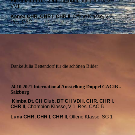
Elliott Maddox Czech Jakobin
, Jüngstenklasse
VV1
Kanoa CHR, CHR I, CHR II
, Offene Klasse, V 2,
Res. CAC
IMG_8470 (2)
IMG_8362 (2)
IMG_8287 (2)
Danke Julia Bettendorf für die schönen Bilder
24.10.2021 International Ausstellung Doppel CACIB -
Salzburg
Kimba Dt. CH Club, DT CH VDH, CHR, CHR I,
CHR II
, Champion Klasse, V 1, Res. CACIB
Luna CHR, CHR I, CHR II
, Offene Klasse, SG 1