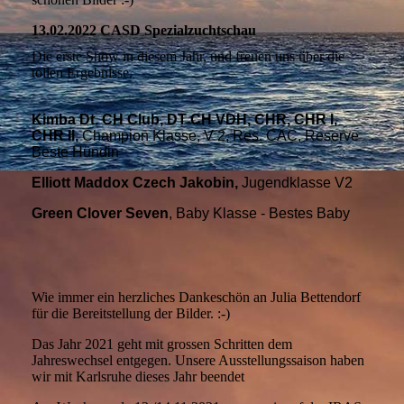
13.02.2022 CASD Spezialzuchtschau
Die erste Show in diesem Jahr, und freuen uns über die
tollen Ergebnisse.
Kimba Dt. CH Club, DT CH VDH, CHR, CHR I,
CHR II,
Champion Klasse, V 2, Res. CAC, Reserve
Beste Hündin
Elliott Maddox Czech Jakobin,
Jugendklasse V2
Green Clover Seven
, Baby Klasse - Bestes Baby
Wie immer ein herzliches Dankeschön an Julia Bettendorf
für die Bereitstellung der Bilder. :-)
Das Jahr 2021 geht mit grossen Schritten dem
Jahreswechsel entgegen. Unsere Ausstellungssaison haben
wir mit Karlsruhe dieses Jahr beendet