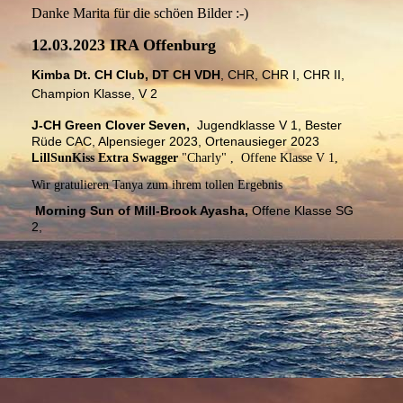
Danke Marita für die schöen Bilder :-)
12.03.2023 IRA Offenburg
Kimba Dt. CH Club, DT CH VDH
, CHR, CHR I, CHR II,
Champion Klasse, V 2
J-CH Green Clover Seven,
Jugendklasse V 1, Bester
Rüde CAC, Alpensieger 2023, Ortenausieger 2023
Li
llSunKiss Extra Swagger
"Charly" , Offene Klasse V 1,
Wir gratulieren Tanya zum ihrem tollen Ergebnis
Morning Sun of Mill-Brook Ayasha,
Offene Klasse SG
2,