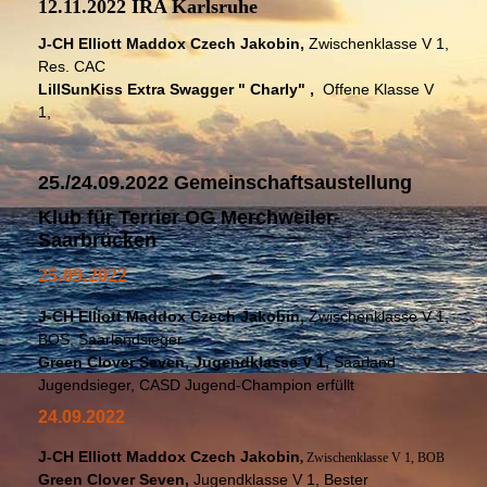
12.11.2022 IRA Karlsruhe
J-CH Elliott Maddox Czech Jakobin,
Zwischenklasse V 1,
Res. CAC
LillSunKiss Extra Swagger " Charly" ,
Offene Klasse V
1,
25./24.09.2022 Gemeinschaftsaustellung
Klub für Terrier OG Merchweiler-
Saarbrücken
25.09.2022
J-CH Elliott Maddox Czech Jakobin,
Zwischenklasse V 1,
BOS, Saarlandsieger
Green Clover Seven, Jugendklasse V 1,
Saarland
Jugendsieger,
CASD Jugend-Champion erfüllt
24.09.2022
J-CH Elliott Maddox Czech Jakobin
,
Zwischenklasse V 1, BOB
Green Clover Seven,
Jugendklasse V 1, Bester