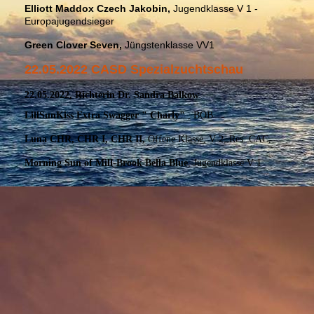
E
lliott Maddox Czech Jakobin,
Jugendklasse V 1 -
Europajugendsieger
Green Clover Seven,
Jüngstenklasse VV1
22.05.2022 CASD Spezialzuchtschau
22.05.2022, Richterin Dr. Sandra Balkow
LillSunKiss Extra Swagger " Charly"
, BOB
Luna CHR, CHR I, CHR II,
Offene Klasse, V 2, Res. CAC,
Morning Sun of Mill-Brook Bella Blue
, Jugendklasse V 1