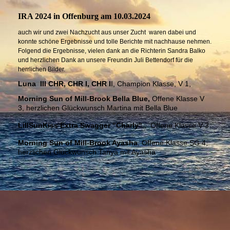
IRA 2024 in Offenburg am 10.03.2024
auch wir und zwei Nachzucht aus unser Zucht waren dabei und
konnte schöne Ergebnisse und tolle Berichte mit nachhause nehmen.
Folgend die Ergebnisse, vielen dank an die Richterin Sandra Balko
und herzlichen Dank an unsere Freundin Juli Bettendorf für die
herrlichen Bilder.
Luna III CHR, CHR I, CHR I
I, Champion Klasse, V 1,
Morning Sun of Mill-Brook Bella Blue,
Offene Klasse V
3, herzlichen Glückwunsch Martina mit Bella Blue
LillSunKiss Extra Swagger "Charly"
, Offene Klasse V 3
Morning Sun of Mill-Brook Ayasha
, Offene Klasse SG 4,
herzlichen Glückwunsch Tanya mit Ayasha