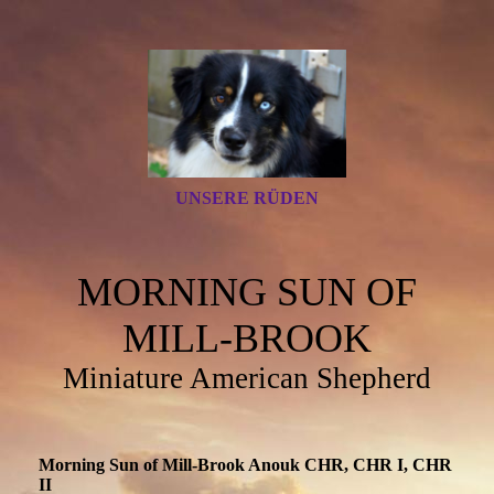
UNSERE RÜDEN
MORNING SUN OF
MILL-BROOK
Miniature American Shepherd
Morning Sun of Mill-Brook Anouk CHR, CHR I, CHR
II