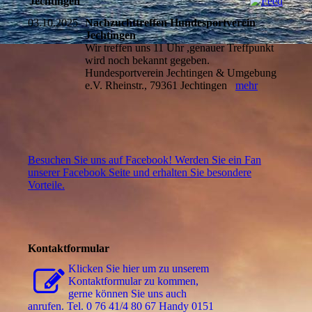
Jechtingen
03.10.2025
Nachzuchttreffen Hundesportverein
Jechtingen
Wir treffen uns 11 Uhr ,genauer Treffpunkt
wird noch bekannt gegeben.
Hundesportverein Jechtingen & Umgebung
e.V. Rheinstr., 79361 Jechtingen
mehr
Besuchen Sie uns auf Facebook! Werden Sie ein Fan
unserer Facebook Seite und erhalten Sie besondere
Vorteile.
Kontaktformular
Klicken Sie hier um zu unserem
Kon­takt­for­mu­lar zu kommen,
gerne können Sie uns auch
anrufen. Tel. 0 76 41/4 80 67 Handy 0151