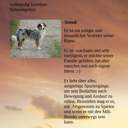
vollständig korrektes
Scherengebiss
Anouk
Er ist ein ruhiger und
freundlicher Vertreter seiner
Rasse.
Er ist wachsam und sehr
intelligent, er möchte seiner
Familie gefallen, hat aber
manches mal auch eigene
Ideen. ;-)
Er liebt über alles,
ausgiebige Spaziergänge,
um sein Bedürfnis nach
Bewegung und Auslauf zu
stillen. Besonders mag er es,
mit Artgenossen zu Spielen
und wenn er mit den Mill-
Brooks unterwegs sein
kann.