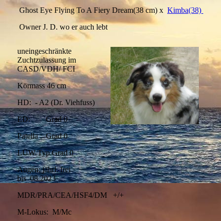
Ghost Eye Flying To A Fiery Dream(38 cm) x
Kimba(38)
Owner J. D. wo er auch lebt
uneingeschränkte
Zuchtzulassung im
CASD/VDH/ FCI
Körmass 46 cm
HD: - A2 (Dr. Viehfuss)
ED: Grad 0
Patella : Grad 0
LÜW Typ Grad 0
Augen: jährl. frei
bis 08.2023
MDR/PRA/CEA/HSF4/DM +/+
M-Lokus: M/Mc